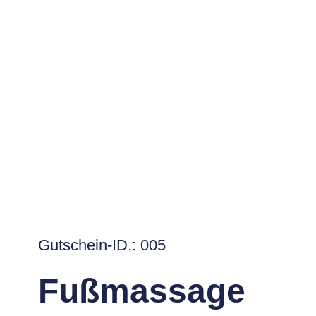
Zum
MASSAGEN
GUTSCHEINE
ÜBER MICH
Inhalt
springen
Gutschein-ID.: 005
Fußmassage