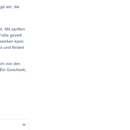
ge ein, die
n. Mit sanften
üße gezielt
uswirken kann.
s und fördert
ich von den
 Ein Geschenk,
panne:
€
€