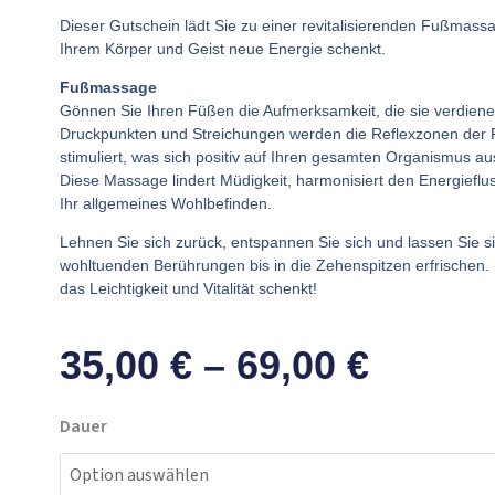
Dieser Gutschein lädt Sie zu einer revitalisierenden Fußmassa
Ihrem Körper und Geist neue Energie schenkt.
Fußmassage
Gönnen Sie Ihren Füßen die Aufmerksamkeit, die sie verdiene
Druckpunkten und Streichungen werden die Reflexzonen der F
stimuliert, was sich positiv auf Ihren gesamten Organismus a
Diese Massage lindert Müdigkeit, harmonisiert den Energieflus
Ihr allgemeines Wohlbefinden.
Lehnen Sie sich zurück, entspannen Sie sich und lassen Sie s
wohltuenden Berührungen bis in die Zehenspitzen erfrischen.
das Leichtigkeit und Vitalität schenkt!
Preiss
35,00
€
–
69,00
€
35,00 
Fußmassage
Dauer
Bis
Menge
69,00 