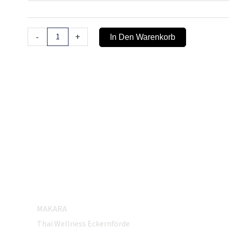
-
+
In Den Warenkorb
MAKARA
Thai Wellness Eckernförde